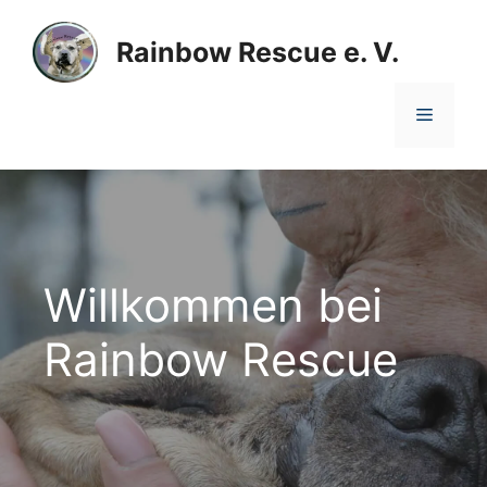
Zum
Inhalt
Rainbow Rescue e. V.
springen
Menü
Willkommen bei
Rainbow Rescue